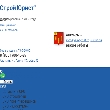
Лицензирование с 2007 года
4.93
Наш рейтинг
из
80
отзывов
Алатырь
info@alatyr.stroyurist.ru
режим работы
без выходных 7:00-20:00
8 (800) 700-15-25
Алатырь, ул. Гоголя 117, офис 12
Контакты
8 (800) 700-15-25
Меню
СРО
Вступить в СРО
СРО строителей
СРО проектировщиков
СРО изыскателей