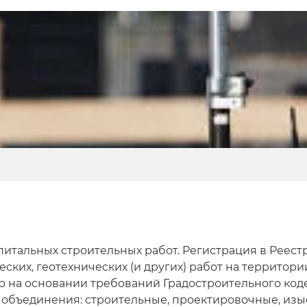
итальных строительных работ. Регистрация в Реест
ских, геотехнических (и других) работ на территори
р на основании требований Градостроительного ко
 объединения: строительные, проектировочные, изы