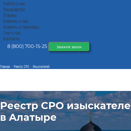
Работа у нас
Руководство
Отзывы
Клиенты о нас
Клиенты и партнеры
Сми о нас
Контакты
8 (800) 700-15-25
Закажите звонок
Главная
Реестр СРО
Изыскателей
Реестр СРО изыскател
в Алатыре