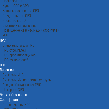
Проверки СРО
Купить ООО с СРО
Выписка из реестра СРО
Свидетельство СРО
Членство в СРО
Строительная лицензия
Повышение квалификации строителей
УПК
НРС
Специалисты для НРС
НРС строителей
НРС проектировщиков
НРС изыскателей
НОК
Лицензии
Лицензии МЧС
Лицензии Министерства культуры
Аренда оборудования МЧС
Пожарное СРО
Электробезопасность
Сертификаты
Сертификация ИСО