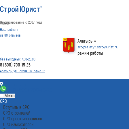
Лицензирование с 2007 года
4.93
Наш рейтинг
из
80
отзывов
Алатырь
sro@alatyr.stroyurist.ru
режим работы
без выходных 7:00-20:00
8 (800) 700-15-25
Алатырь, ул. Гоголя 117, офис 12
Контакты
8 (800) 700-15-25
Меню
СРО
Вступить в СРО
СРО строителей
СРО проектировщиков
СРО изыскателей