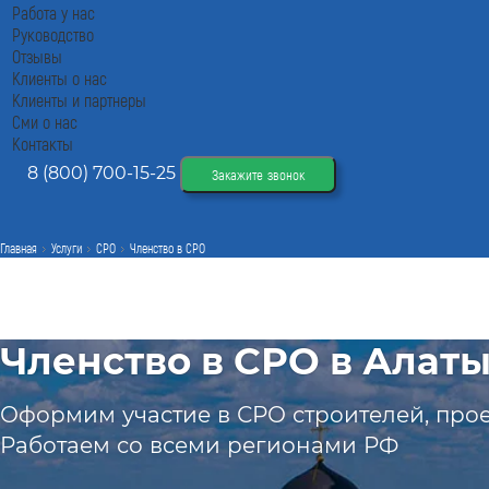
Работа у нас
Руководство
Отзывы
Клиенты о нас
Клиенты и партнеры
Сми о нас
Контакты
8 (800) 700-15-25
Закажите звонок
Главная
Услуги
СРО
Членство в СРО
Членство в СРО в Алат
Оформим участие в СРО строителей, про
Работаем со всеми регионами РФ