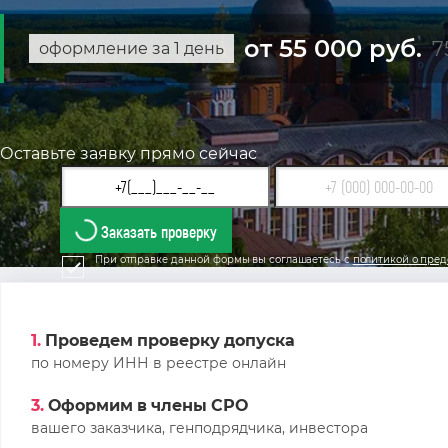
от 55 000 руб.
7
оформление за 1 день
Оставьте заявку прямо сейчас
Заказать проверку
При отправке данной формы вы соглашаетесь с
политикой о пред
1.
Проведем проверку допуска
по номеру ИНН в реестре онлайн
3.
Оформим в члены СРО
вашего заказчика, генподрядчика, инвестора