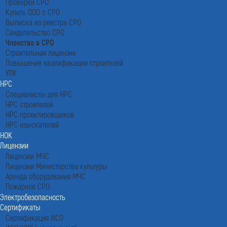
Проверки СРО
Купить ООО с СРО
Выписка из реестра СРО
Свидетельство СРО
Членство в СРО
Строительная лицензия
Повышение квалификации строителей
УПК
НРС
Специалисты для НРС
НРС строителей
НРС проектировщиков
НРС изыскателей
НОК
Лицензии
Лицензии МЧС
Лицензии Министерства культуры
Аренда оборудования МЧС
Пожарное СРО
Электробезопасность
Сертификаты
Сертификация ИСО